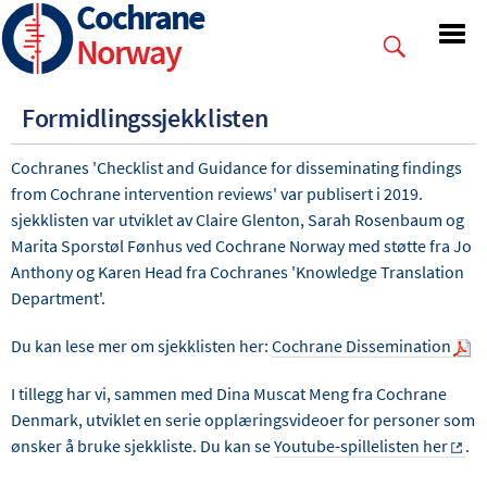
Cochrane
Skip
to
Norway
main
content
Formidlingssjekklisten
Cochranes 'Checklist and Guidance for disseminating findings
from Cochrane intervention reviews' var publisert i 2019.
sjekklisten var utviklet av Claire Glenton, Sarah Rosenbaum og
Marita Sporstøl Fønhus ved Cochrane Norway med støtte fra Jo
Anthony og Karen Head fra Cochranes 'Knowledge Translation
Department'.
Du kan lese mer om sjekklisten her:
Cochrane Dissemination
I tillegg har vi, sammen med Dina Muscat Meng fra Cochrane
Denmark, utviklet en serie opplæringsvideoer for personer som
ønsker å bruke sjekkliste. Du kan se
Youtube-spillelisten her
.